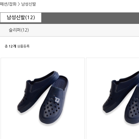
패션/잡화
>
남성신발
남성신발(12)
슬리퍼(12)
총
12개
상품등록